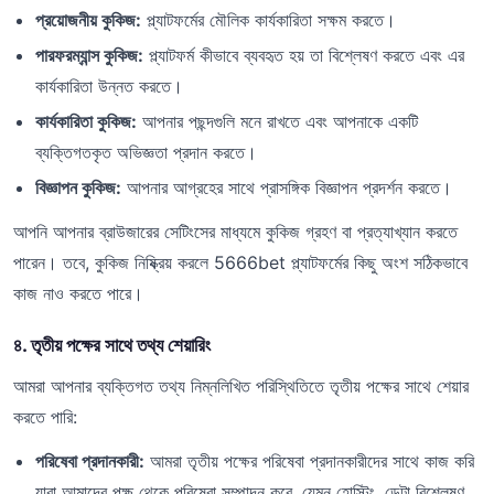
প্রয়োজনীয় কুকিজ:
প্ল্যাটফর্মের মৌলিক কার্যকারিতা সক্ষম করতে।
পারফরম্যান্স কুকিজ:
প্ল্যাটফর্ম কীভাবে ব্যবহৃত হয় তা বিশ্লেষণ করতে এবং এর
কার্যকারিতা উন্নত করতে।
কার্যকারিতা কুকিজ:
আপনার পছন্দগুলি মনে রাখতে এবং আপনাকে একটি
ব্যক্তিগতকৃত অভিজ্ঞতা প্রদান করতে।
বিজ্ঞাপন কুকিজ:
আপনার আগ্রহের সাথে প্রাসঙ্গিক বিজ্ঞাপন প্রদর্শন করতে।
আপনি আপনার ব্রাউজারের সেটিংসের মাধ্যমে কুকিজ গ্রহণ বা প্রত্যাখ্যান করতে
পারেন। তবে, কুকিজ নিষ্ক্রিয় করলে 5666bet প্ল্যাটফর্মের কিছু অংশ সঠিকভাবে
কাজ নাও করতে পারে।
৪. তৃতীয় পক্ষের সাথে তথ্য শেয়ারিং
আমরা আপনার ব্যক্তিগত তথ্য নিম্নলিখিত পরিস্থিতিতে তৃতীয় পক্ষের সাথে শেয়ার
করতে পারি:
পরিষেবা প্রদানকারী:
আমরা তৃতীয় পক্ষের পরিষেবা প্রদানকারীদের সাথে কাজ করি
যারা আমাদের পক্ষ থেকে পরিষেবা সম্পাদন করে, যেমন হোস্টিং, ডেটা বিশ্লেষণ,