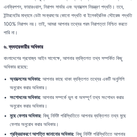
এনক্রিপশন, ফায়ারওয়াল, নিরাপদ সার্ভার এবং অ্যাক্সেস নিয়ন্ত্রণ পদ্ধতি। তবে,
ইন্টারনেটের মাধ্যমে ডেটা সংক্রমণের কোনো পদ্ধতি বা ইলেকট্রনিক স্টোরেজ পদ্ধতি
100% নিরাপদ নয়। তাই, আমরা আপনার তথ্যের পরম নিরাপত্তা নিশ্চিত করতে
পারি না।
৬. ব্যবহারকারীর অধিকার
বাংলাদেশের প্রযোজ্য আইন সাপেক্ষে, আপনার ব্যক্তিগত তথ্য সম্পর্কিত কিছু
অধিকার রয়েছে:
অ্যাক্সেসের অধিকার:
আপনার কাছে থাকা ব্যক্তিগত তথ্যের একটি অনুলিপি
অনুরোধ করার অধিকার।
সংশোধনের অধিকার:
আপনার সম্পর্কে ভুল বা অসম্পূর্ণ তথ্য সংশোধন করার
অনুরোধ করার অধিকার।
মুছে ফেলার অধিকার:
কিছু নির্দিষ্ট পরিস্থিতিতে আপনার ব্যক্তিগত তথ্য মুছে
ফেলার অনুরোধ করার অধিকার।
প্রক্রিয়াকরণে আপত্তি জানানোর অধিকার:
কিছু নির্দিষ্ট পরিস্থিতিতে আপনার